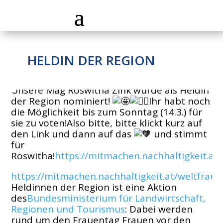
HELDIN DER REGION
Unsere Mag Roswitha Zink wurde als Heldin
der Region nominiert!
Ihr habt noch
die Möglichkeit bis zum Sonntag (14.3.) für
sie zu voten!Also bitte, bitte klickt kurz auf
den Link und dann auf das
und stimmt
für
Roswitha!
https://mitmachen.nachhaltigkeit.a
https://mitmachen.nachhaltigkeit.at/weltfra
Heldinnen der Region ist eine Aktion
des
Bundesministerium für Landwirtschaft,
Regionen und Tourismus
: Dabei werden
rund um den Frauentag Frauen vor den