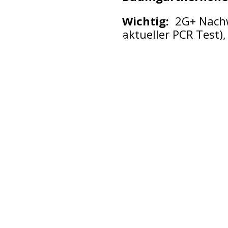
Wichtig:
2G+ Nachw
aktueller PCR Test)
Einfach & gleich Spenden
AL
Spendenkonto:
Im
Dat
Lichtblickhof Kinderhospiz
Dat
IBAN: AT22 3200 0000 1105 2255
BIC: RLNWATWW