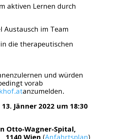
um aktiven Lernen durch
iel Austausch im Team
in die therapeutischen
nenzulernen und würden
nbedingt vorab
ckhof.at
anzumelden.
13. Jänner 2022 um 18:30
on Otto-Wagner-Spital,
, 1140 Wien
(
Anfahrtsplan
)