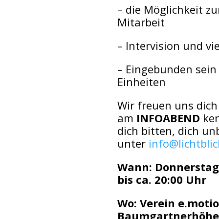
– die Möglichkeit z
Mitarbeit
– Intervision und v
– Eingebunden sein 
Einheiten
Wir freuen uns dich
am
INFOABEND
ken
dich bitten, dich u
unter
info@lichtbli
Wann: Donnerstag 
bis ca. 20:00 Uhr
Wo: Verein e.moti
Baumgartnerhöhe 