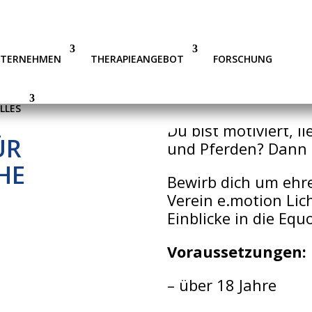
NTERNEHMEN
THERAPIEANGEBOT
FORSCHUNG
LLES
Du bist motiviert, l
ÜR
und Pferden? Dann b
HE
Bewirb dich um ehr
Verein e.motion Lic
Einblicke in die Equ
Voraussetzungen:
– über 18 Jahre