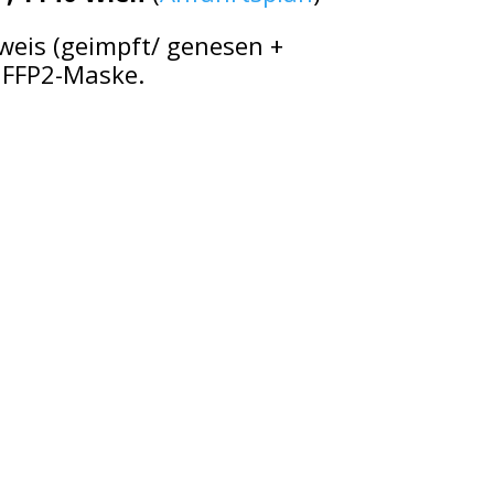
eis (geimpft/ genesen +
, FFP2-Maske.
LGEMEINE INFORMATIONEN:
pressum
enschutzerkärung
enschutz-Anfragen