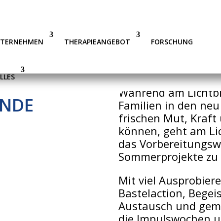
NTERNEHMEN
THERAPIEANGEBOT
FORSCHUNG
LLES
Während am Lichtbl
NDE
Familien in den ne
frischen Mut, Kraf
können, geht am Lic
das Vorbereitungsw
Sommerprojekte zu 
Mit viel Ausprobier
Bastelaction, Begei
Austausch und gem
die Impulswochen 