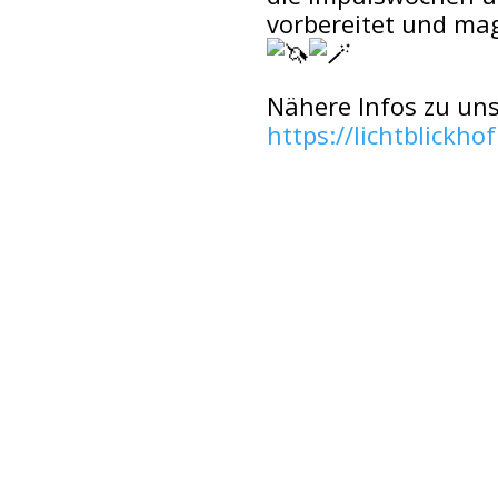
vorbereitet und m
Nähere Infos zu uns
https://lichtblickho
Einfach & gleich Spenden
AL
Spendenkonto:
Im