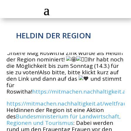
HELDIN DER REGION
Unsere Mag Roswitha Zink wurde als Heldin
der Region nominiert!
Ihr habt noch
die Möglichkeit bis zum Sonntag (14.3.) für
sie zu voten!Also bitte, bitte klickt kurz auf
den Link und dann auf das
und stimmt
für
Roswitha!
https://mitmachen.nachhaltigkeit.a
https://mitmachen.nachhaltigkeit.at/weltfra
Heldinnen der Region ist eine Aktion
des
Bundesministerium für Landwirtschaft,
Regionen und Tourismus
: Dabei werden
rund um den Frauentag Frauen vor den