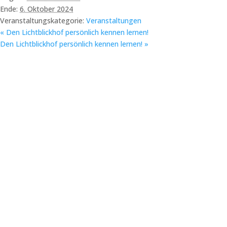
Ende:
6. Oktober 2024
Veranstaltungskategorie:
Veranstaltungen
«
Den Lichtblickhof persönlich kennen lernen!
Den Lichtblickhof persönlich kennen lernen!
»
E-Mail:
info@lichtblickhof.at
Telefon:
+43 (0) 680 441 48 4
Bitte sprechen Sie jederzeit a
unsere Mobilbox oder schreib