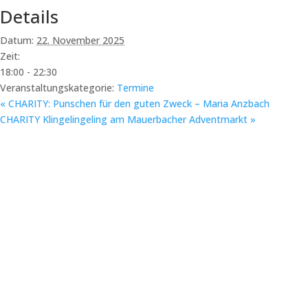
Details
Datum:
22. November 2025
Zeit:
18:00 - 22:30
Veranstaltungskategorie:
Termine
«
CHARITY: Punschen für den guten Zweck – Maria Anzbach
CHARITY Klingelingeling am Mauerbacher Adventmarkt
»
E-Mail:
info@lichtblickhof.at
Telefon:
+43 (0) 680 441 48 4