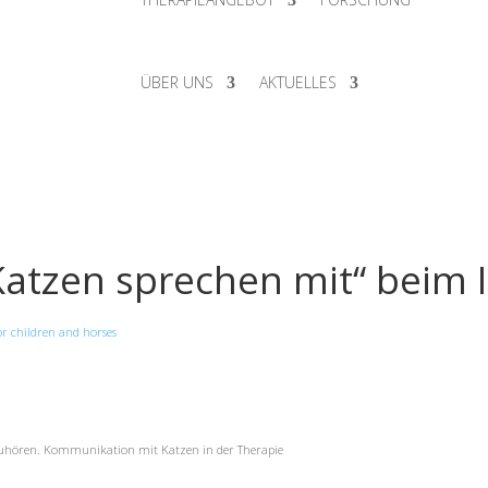
ÜBER UNS
AKTUELLES
tzen sprechen mit“ beim IE
or children and horses
uzuhören. Kommunikation mit Katzen in der Therapie