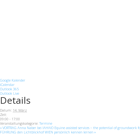
Google Kalender
iCalendar
Outlook 365
Outlook Live
Details
Datum:
14. März
Zeit:
09:00 - 17:00
Veranstaltungskategorie:
Termine
«
VORTRAG Anna Naber bei IAHAIO Equine assisted services – the potential of groundwork f
FÜHRUNG den Lichtblickhof WIEN persönlich kennen lernen
»